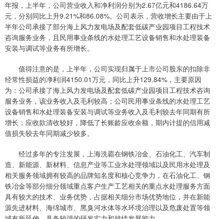
年报，上半年，公司营业收入和净利润分别为2.67亿元和4186.64万
元，分别同比上升9.21%和86.08%。公司表示，营收增长主要由于上
半年公司承接了部分海上风力发电场及配套低碳产业园项目工程技术
咨询服务业务，且民用事业条线的水处理工艺设备销售和水处理装备
安装与调试等业务有所增长。
值得注意的是，上半年，公司实现归属于上市公司股东的扣除非
经常性损益的净利润4150.01万元，同比上升129.84%，主要原因
为：公司承接了海上风力发电场及配套低碳产业园项目工程技术咨询
服务业务，该业务收入及毛利较高；公司民用事业条线的水处理工艺
设备销售和水处理装备安装与调试等业务收入及毛利较去年同期有所
增长；应收款清收较好，降低了长账龄应收余额，期内计提的信用减
值损失较去年同期减少较多。
经过多年的专注发展，上海洗霸在钢铁冶金、石油化工、汽车制
造、新能源、新材料、信息产业等工业水处理领域以及民用水处理及
相关服务领域拥有较高的品牌知名度和核心竞争力，在石油化工、钢
铁冶金等部分细分领域重点客户生产工艺相关的重点水处理服务方面
具有较大的技术、业务优势，占据相关细分市场优势地位，并在新能
源先进材料、海绵城市、黑臭河水体等水环境治理以及危废处置等领
域有所延伸，具备较强的研发实力和持续发展能力。