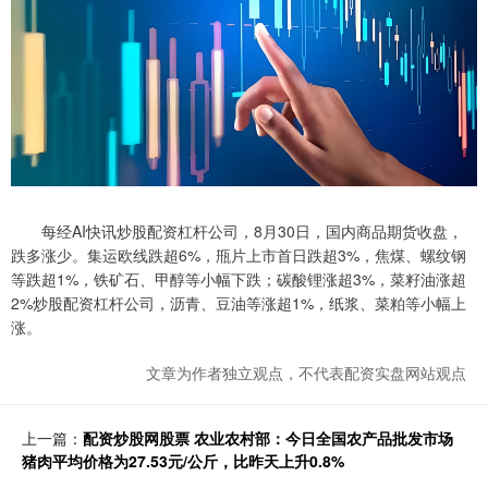
每经AI快讯炒股配资杠杆公司，8月30日，国内商品期货收盘，
跌多涨少。集运欧线跌超6%，甁片上市首日跌超3%，焦煤、螺纹钢
等跌超1%，铁矿石、甲醇等小幅下跌；碳酸锂涨超3%，菜籽油涨超
2%炒股配资杠杆公司，沥青、豆油等涨超1%，纸浆、菜粕等小幅上
涨。
文章为作者独立观点，不代表配资实盘网站观点
上一篇：
配资炒股网股票 农业农村部：今日全国农产品批发市场
猪肉平均价格为27.53元/公斤，比昨天上升0.8%