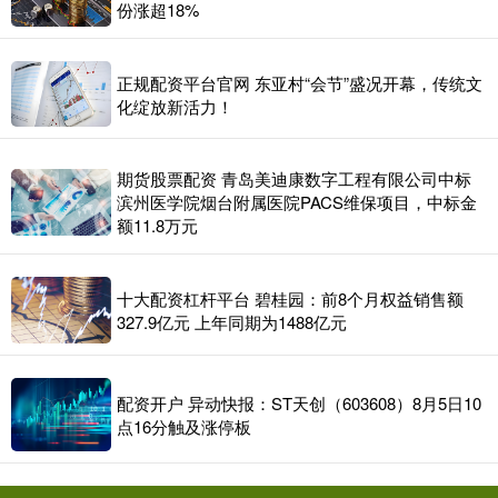
份涨超18%
正规配资平台官网 东亚村“会节”盛况开幕，传统文
化绽放新活力！
期货股票配资 青岛美迪康数字工程有限公司中标
滨州医学院烟台附属医院PACS维保项目，中标金
额11.8万元
十大配资杠杆平台 碧桂园：前8个月权益销售额
327.9亿元 上年同期为1488亿元
配资开户 异动快报：ST天创（603608）8月5日10
点16分触及涨停板