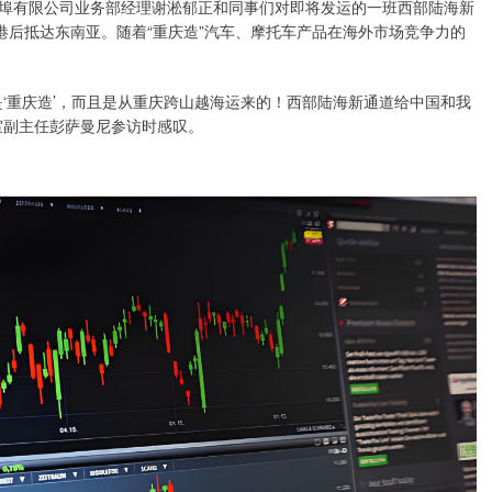
埠有限公司业务部经理谢淞郁正和同事们对即将发运的一班西部陆海新
港后抵达东南亚。随着“重庆造”汽车、摩托车产品在海外市场竞争力的
重庆造’，而且是从重庆跨山越海运来的！西部陆海新通道给中国和我
室副主任彭萨曼尼参访时感叹。