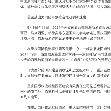
中国新闻社广西分社、重庆分社承办的2024中外媒体看
体、海外华文媒体记者及网络达人组成的采访团，深入两地
蓝图越山海内陆开放综合枢纽的加速度
9月9日至11日，2024中外媒体看西部陆海新通道采
西亚、马来西亚、菲律宾等东盟国家的参访者走进重庆国际
津珞璜港、陆海新通道国际消费中心等地进行采访报道。
在重庆国际物流枢纽园区展示中心，一幅发展蓝图通过影
2017年9月，西部陆海新通道的前身——渝黔桂新“南向
今天的西部陆海新通道建设跑出“加速度”：超3万列的开行总
作为西部陆海新通道的物流和运营组织中心，重庆在西部
时，亦加强产业布局，以通道带产业融合发展，向南打造内
重庆国际物流枢纽园区建设有限责任公司副总经理韩超向
南亚的农产品、原材料可以高效便捷地来到中国内陆。同时
来到东南亚。
在重庆国际物流枢纽园区，重庆团结村站内，龙门架林立