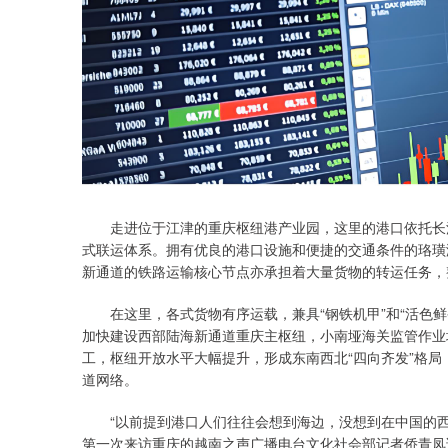
走进位于江津的重庆枢纽港产业园，这里的港口依托长江
式联运体系。拥有优良的港口设施和便捷的交通条件的珞璜
新通道的铁路运输核心节点亦承担着大量货物的转运任务，
在这里，各式货物有序运载，兼具“钢铁机甲”和“活色鲜
加快建设西部陆海新通道重庆主枢纽，小南垭海关监管作业
工，枢纽开放水平大幅提升，形成东南西北“四向齐发”格
道网络。
“以前提到港口人们往往会想到海边，没想到在中国的西
第一次来访重庆的越南之声广播电台文化社会部记者侨青凤