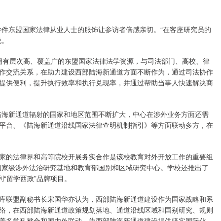
件东盟国家法律从业人士的服饰让参访者倍感亲切。“在客座研究员的
说。
拥有层次高、覆盖广的东盟国家法律法学资源，与司法部门、高校、律
作交流关系，在助力建设西部陆海新通道方面不断作为，通过司法协作
诉讼提供便利，提升执行效率和执行兑现率，并通过帮助当事人快速解决商
海新通道辐射的国家和地区范围不断扩大，中心在涉外业务方面还需
平台、《陆海新通道沿线国家法律查明机制指引》等方面联动多方，在
的法律界和高等院校开展务实合作是该校教育对外开放工作的重要组
国家级涉外法治研究基地和教育部国别和区域研究中心。学校还推出了
列“留学西政”品牌项目。
联盟副秘书长宋国华亦认为，西部陆海新通道建设作为国家战略和系
络，在西部陆海新通道政策规划落地、通道沿线区域和国别研究、规则
养多学科整合和国内外联动，为西部陆海新通道建设提供坚实国际化、