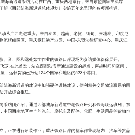
西部陆海新通道采访活动在广西、重庆两地举行，来自东盟国家主流媒
了解《西部陆海新通道总体规划》实施五年来呈现的各项新机遇。
访活动从广西走进重庆。来自泰国、越南、老挝、缅甸、柬埔寨、印度尼
物流枢纽园区、重庆枢纽港产业园、中国-东盟法律研究中心、重庆江
、音、图和远处繁忙作业的铁路口岸现场为参访媒体徐徐展开。
通道”班列在此首发，站在西部陆海新通道建设的起点，穿越时间和空间，
量，运载货物已抵达124个国家和地区的523个港口。
陆海新通道的建设中加强硬件设施建设，便利相关交通物流联系的同
陆开放综合枢纽。
采访团介绍，通过西部陆海新通道中老铁路班列和铁海联运班列，东
，中国西南地区生产的汽车、摩托车及配件、化肥、生活用品等货物也
，正在进行吊装作业；重庆铁路口岸的整车作业现场内，汽车等货品