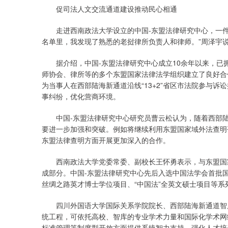
促司法人文交流通道建设推动民心相通
走进西南政法大学设立的中国-东盟法律研究中心，一件
名单里，我发现了熟悉的老挝律所负责人和律师。”周泽宇
据介绍，中国-东盟法律研究中心成立10余年以来，已
师协会、律所等的多个东盟国家法律法学组织建立了良好合
为当事人在西部陆海新通道沿线“13+2”省区市法院参与
事纠纷，优化营商环境。
中国-东盟法律研究中心研究员曹云松认为，随着西部陆
要进一步加强和突破。例如将继续利用东盟国家域外法查明
东盟法律查明方面开展更加深入的合作。
西南政法大学党委常委、副校长王怀勇表示，与东盟国家
成部分。中国-东盟法律研究中心先后入选中国法学会首批
丝绸之路英才博士学位项目、“中国法”全英文硕士项目等系
四川外国语大学国际关系学院院长、西部陆海新通道智库
统工程，可依托高校、智库的专业学术力量和国际化学术网
标准管理等制度型开放方面提供系统智力支持，强化人才培