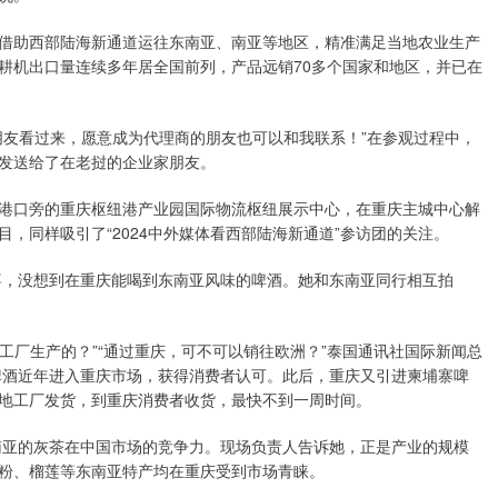
助西部陆海新通道运往东南亚、南亚等地区，精准满足当地农业生产
耕机出口量连续多年居全国前列，产品远销70多个国家和地区，并已在
友看过来，愿意成为代理商的朋友也可以和我联系！”在参观过程中，
发送给了在老挝的企业家朋友。
口旁的重庆枢纽港产业园国际物流枢纽展示中心，在重庆主城中心解
，同样吸引了“2024中外媒体看西部陆海新通道”参访团的关注。
，没想到在重庆能喝到东南亚风味的啤酒。她和东南亚同行相互拍
工厂生产的？”“通过重庆，可不可以销往欧洲？”泰国通讯社国际新闻总
啤酒近年进入重庆市场，获得消费者认可。此后，重庆又引进柬埔寨啤
地工厂发货，到重庆消费者收货，最快不到一周时间。
亚的灰茶在中国市场的竞争力。现场负责人告诉她，正是产业的规模
粉、榴莲等东南亚特产均在重庆受到市场青睐。