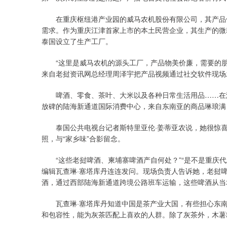
在重庆枢纽港产业园的威马农机股份有限公司，其产品借
需求。作为重庆江津首家上市的本土民营企业，其生产的微
泰国设立了生产工厂。
“这里是威马农机的源头工厂，产品物美价廉，需要的朋
来自老挝资讯网总经理周泽宇把产品视频通过社交软件现场
啤酒、零食、茶叶、大米以及各种日常生活用品……在港
放碑的陆海新通道国际消费中心，来自东南亚的商品琳琅满目
泰国公共电视台记者斯特里亚伦·姜蒂亚农说，她很惊喜
照，与“家乡味”合影留念。
“这些老挝啤酒、柬埔寨啤酒产自何处？”“是不是重庆代
编辑瓦查琳·塞塔库丹连连发问。现场负责人告诉她，老挝
酒，通过西部陆海新通道跨境公路班车运输，这些啤酒从当
瓦查琳·塞塔库丹知道中国是茶产业大国，有些担心东南
和包容性，能为灰茶匹配上喜欢的人群。除了灰茶外，木薯