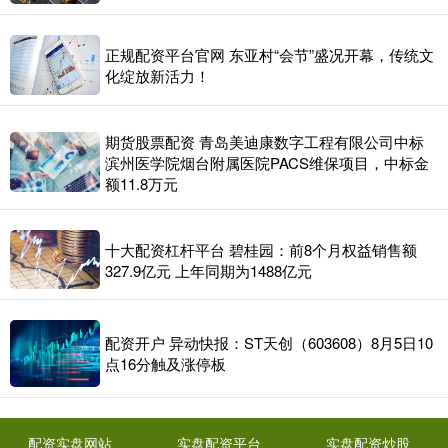
正规配资平台官网 东亚村“会节”盛况开幕，传统文
化绽放新活力！
期货股票配资 青岛美迪康数字工程有限公司中标
滨州医学院烟台附属医院PACS维保项目，中标金
额11.8万元
十大配资杠杆平台 碧桂园：前8个月权益销售额
327.9亿元 上年同期为1488亿元
配资开户 异动快报：ST天创（603608）8月5日10
点16分触及涨停板
配资实盘网站
实盘配资平台
实盘配资炒股