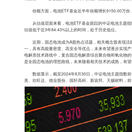
份额方面，电池ETF基金近半年份额增长9150.00万
从估值层面来看，电池ETF基金跟踪的中证电池主题指数最新市
估值低于近3年84.43%以上的时间，处于历史低位。
近期，固态电池成为A股热点话题，相关概念股表现活跃
一，具有高能量密度、高安全等优点，未来有望逐步实现产
电解质技术路线中，复合固态电解质综合聚合物和氧化物的
是全固态电池的理想路线，未来随着相关技术的成熟，有望
数据显示，截至2024年8月30日，中证电池主题指数
美、欣旺达、德业股份、国轩高科、新宙邦、天赐材料，前十