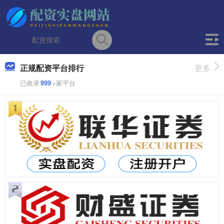
正规配资平台排行
更多
已收录
999
+家平台