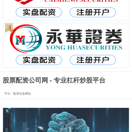
股票配资公司网 - 专业杠杆炒股平台
平台：配资实盘网站