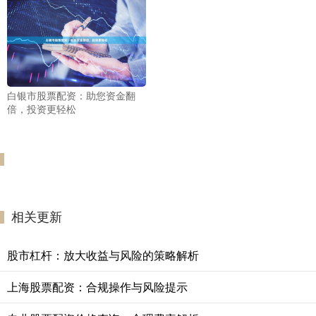
白银市股票配资：助您资金翻
倍，投资更轻松
相关更新
股市杠杆：放大收益与风险的策略解析
上海股票配资：合规操作与风险提示