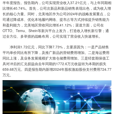
半年度报告。报告期内，公司实现营业收入37.21亿元，与上年同期相
比增长40.74%。首先，公司次新品和新品销售表现出色，成为收入增
长的核心力量。同时，北美地区作为公司2024年的战略发展重点，公
司通过降成本、优化本地履约网络、提市占等方式持续提升销售能力
和盈利能力，北美地区营收同比增长41.12%；渠道方面，公司在
OTTO、Temu、Shein等新兴平台上发力，打造收入增长新引擎；通
过全方位、多举措的战略布局，公司实现了营业收入快速增长。
净利润1.72亿元，同比下降7.73%，主要原因为：一是产品销售
平均单价同比有所下降，及推广新品的营销费用增加。二是海运费用
同比上涨，及业务发展规模扩大致仓储费用增加。三是经套期保值工
具对冲后的汇兑损益由去年同期的1772.6万元收益转为本期的损失
659.68万元。四是报告期内新增2024年股权激励股份支付费用724.77
万元。