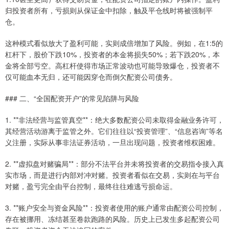
归投资者所有，亏损则从保证金中扣除，触及平仓线时将被强制平
仓。
这种模式看似放大了盈利可能，实则成倍增加了风险。例如，在1:5的
杠杆下，股价下跌10%，投资者的本金将损失50%；若下跌20%，本
金将全部亏空。高杠杆使得市场正常波动也可能导致爆仓，投资者不
仅可能血本无归，还可能因穿仓而倒欠配资公司债务。
### 二、“全国配资开户”的常见陷阱与风险
1. **非法经营与监管真空**：绝大多数配资公司未取得金融业务许可，
其经营活动游离于监管之外。它们往往以“投资管理”、“信息咨询”等名
义注册，实际从事非法证券活动，一旦出现问题，投资者维权困难。
2. **虚拟盘对赌骗局**：部分不法平台并未将投资者的交易指令接入真
实市场，而是进行内部对冲对赌。投资者看似在交易，实则在与平台
对赌，盈亏完全由平台控制，最终往往难逃亏损命运。
3. **账户安全与资金风险**：投资者使用的账户通常由配资公司控制，
存在被挪用、冻结甚至卷款跑路的风险。历史上已发生多起配资公司