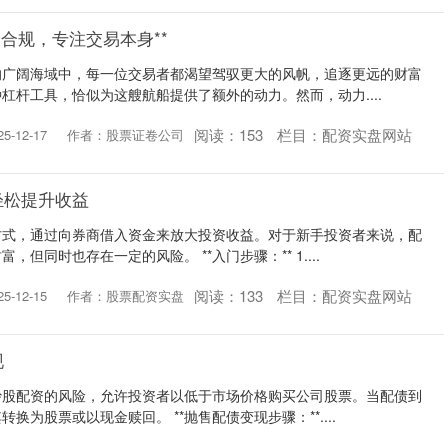
全合规，专注交易本身**
的广阔海域中，每一位交易者都渴望驾驭更大的风帆，追逐更远的财富
杠杆工具，恰似为这艘航船提供了额外的动力。然而，动力....
阅读：
153
栏目：
配资实盘网站
-12-17
作者：股票证卷公司
轻松提升收益
方式，通过向券商借入资金来放大投资收益。对于新手投资者来说，配
但同时也存在一定的风险。 **入门步骤：** 1....
阅读：
133
栏目：
配资实盘网站
-12-15
作者：股票配资实盘
现
炒股配资的风险，允许投资者以低于市场价格购买公司股票。当配债到
换为股票或以现金赎回。 **抛售配债变现步骤：**....