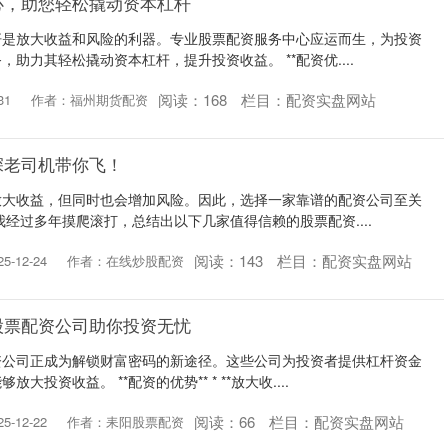
心，助您轻松撬动资本杠杆
杆是放大收益和风险的利器。专业股票配资服务中心应运而生，为投资
助力其轻松撬动资本杠杆，提升投资收益。 **配资优....
阅读：
168
栏目：
配资实盘网站
31
作者：福州期货配资
深老司机带你飞！
放大收益，但同时也会增加风险。因此，选择一家靠谱的配资公司至关
我经过多年摸爬滚打，总结出以下几家值得信赖的股票配资....
阅读：
143
栏目：
配资实盘网站
-12-24
作者：在线炒股配资
股票配资公司助你投资无忧
资公司正成为解锁财富密码的新途径。这些公司为投资者提供杠杆资金
投资收益。 **配资的优势** * **放大收....
阅读：
66
栏目：
配资实盘网站
-12-22
作者：耒阳股票配资