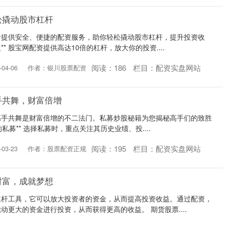
松撬动股市杠杆
者提供安全、便捷的配资服务，助你轻松撬动股市杠杆，提升投资收
** 股宝网配资提供高达10倍的杠杆，放大你的投资....
阅读：
186
栏目：
配资实盘网站
04-06
作者：银川股票配资
手共舞，财富倍增
高手共舞是财富倍增的不二法门。私募炒股秘籍为您揭秘高手们的致胜
异的私募** 选择私募时，重点关注其历史业绩、投....
阅读：
195
栏目：
配资实盘网站
03-23
作者：股票配资正规
财富，成就梦想
杠杆工具，它可以放大投资者的资金，从而提高投资收益。通过配资，
动更大的资金进行投资，从而获得更高的收益。 期货股票....