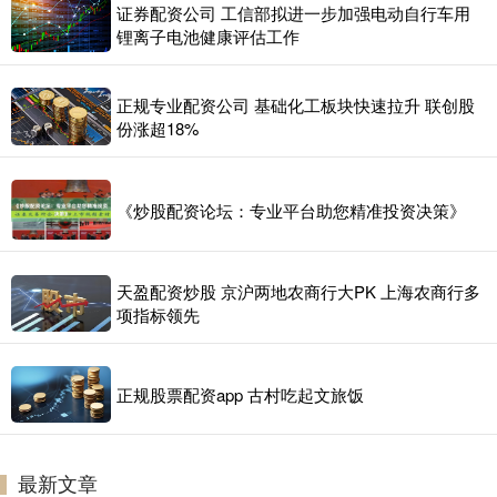
证券配资公司 工信部拟进一步加强电动自行车用
锂离子电池健康评估工作
正规专业配资公司 基础化工板块快速拉升 联创股
份涨超18%
《炒股配资论坛：专业平台助您精准投资决策》
天盈配资炒股 京沪两地农商行大PK 上海农商行多
项指标领先
正规股票配资app 古村吃起文旅饭
最新文章