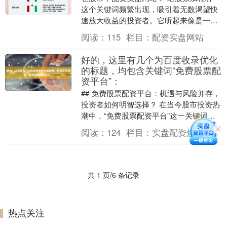
这个关键词频繁出现，吸引着无数渴望快
速放大收益的投资者。它听起来像是一把
打开财富大门的金钥匙，但背后隐藏的，
阅读：
115
栏目：
配资实盘网站
可能是截然不同....
好的，这里有几个为百度收录优化
的标题，均包含关键词“免费股票配
资平台”：
## 免费股票配资平台：机遇与风险并存，
投资者如何明智选择？ 在当今股市投资热
潮中，“免费股票配资平台”这一关键词频
繁出现在投资者的视野中。这些平台宣称
阅读：
124
栏目：
实盘配资炒股
提供零利....
共 1 页/6 条记录
热点关注