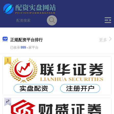
正规配资平台排行
更多
已收录
999
+家平台