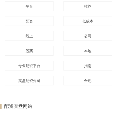
平台
推荐
配资
低成本
线上
公司
股票
本地
专业配资平台
指南
实盘配资公司
合规
配资实盘网站