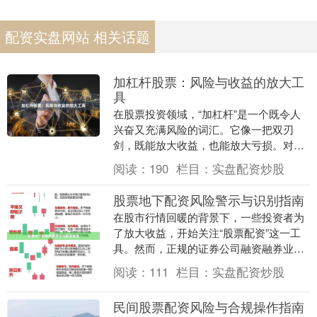
配资实盘网站 相关话题
加杠杆股票：风险与收益的放大工
具
在股票投资领域，“加杠杆”是一个既令人
兴奋又充满风险的词汇。它像一把双刃
剑，既能放大收益，也能放大亏损。对于
许多投资者而言，理解加杠杆股票的本
阅读：
190
栏目：
实盘配资炒股
质、运作机制以及潜....
股票地下配资风险警示与识别指南
在股市行情回暖的背景下，一些投资者为
了放大收益，开始关注“股票配资”这一工
具。然而，正规的证券公司融资融券业务
门槛较高，这让不少“地下配资”平台有机
阅读：
111
栏目：
实盘配资炒股
可乘。这类非....
民间股票配资风险与合规操作指南